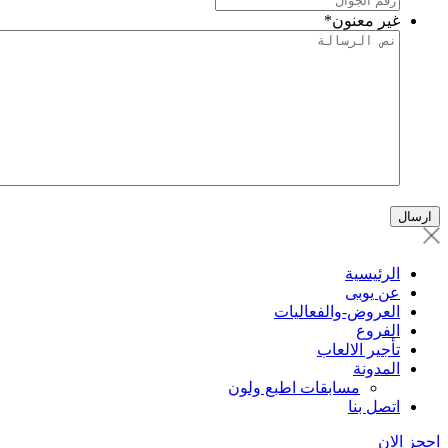
غير معنون
*
الرئيسية
عن يوبى
العروض-والفعاليات
الفروع
تأجير الالعاب
المدونة
مسابقات اطبع ولون
اتصل بنا
احجز الان