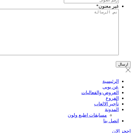
غير معنون
*
الرئيسية
عن يوبى
العروض-والفعاليات
الفروع
تأجير الالعاب
المدونة
مسابقات اطبع ولون
اتصل بنا
احجز الان