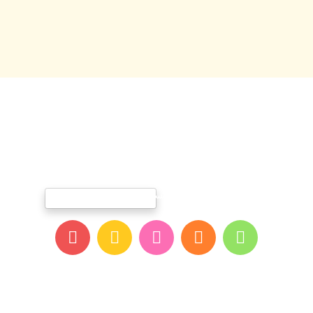
الرئيسية
عن يوبى
العروض-والفعاليات
الفروع
تأجير الالعاب
المدونة
مسابقات اطبع ولون
اتصل بنا
© جميع الحقوق محفوظة لدي يوبي مدينة المرح 2026
- تصميم وتطوير