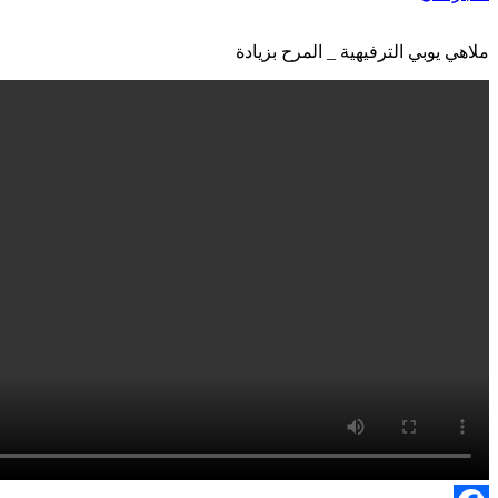
ملاهي يوبي الترفيهية _ المرح بزيادة