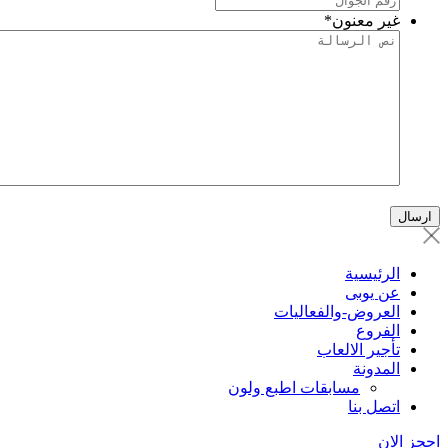
غير معنون
*
الرئيسية
عن يوبى
العروض-والفعاليات
الفروع
تأجير الالعاب
المدونة
مسابقات اطبع ولون
اتصل بنا
احجز الان