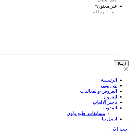
غير معنون
*
الرئيسية
عن يوبى
العروض-والفعاليات
الفروع
تأجير الالعاب
المدونة
مسابقات اطبع ولون
اتصل بنا
احجز الان